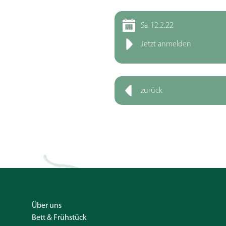
Sa
12.2.22
Jetzt anmelden
zurück
Über uns
Bett & Frühstück